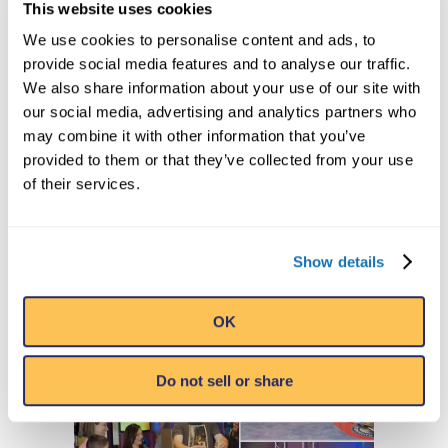
This website uses cookies
zu überbieten.
We use cookies to personalise content and ads, to
provide social media features and to analyse our traffic.
Zum Einsatz kommt topaktuelle
We also share information about your use of our site with
Technologie zur Darstellung und
our social media, advertising and analytics partners who
Aufzeichnung aufgestellter Rekorde. Noch
may combine it with other information that you’ve
provided to them or that they’ve collected from your use
mehr in den Weltrekordversuch eintauchen
of their services.
können Sie dank einer speziell angepassten
Software, die jeden einzelnen Versuch
dokumentiert.
Show details
OK
Do not sell or share