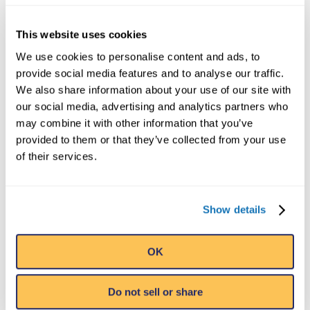
TOUS LES BONBONS QUE
This website uses cookies
We use cookies to personalise content and ads, to
VOUS POUVEZ MANGER
provide social media features and to analyse our traffic.
We also share information about your use of our site with
Achetez autant ou aussi peu que
our social media, advertising and analytics partners who
vous voulez
may combine it with other information that you’ve
provided to them or that they’ve collected from your use
Une sortie à la fabrique de bonbons de
of their services.
Ripley’s
représente un rêve devenu réalité
! Avec des centaines de variétés de
bonbons parmi lesquelles choisir, le seul
Show details
problème que vous pouvez rencontrer c’est
celui de convaincre les enfants de partir.
OK
Mélangez et faites
Do not sell or share
correspondre, et recevez les