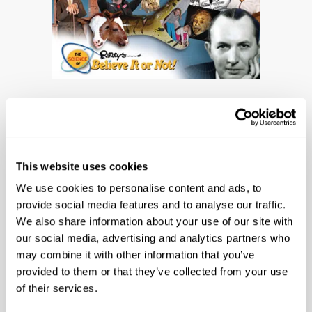
EXPOSICIONES
ITINERANTES
RIPLEY’S
This website uses cookies
EXHIBITIONS
We use cookies to personalise content and ads, to
provide social media features and to analyse our traffic.
We also share information about your use of our site with
¡Esta exposición itinerante con alto
our social media, advertising and analytics partners who
contenido interactivo
presenta una
may combine it with other information that you’ve
aventura por el admirable universo de los
provided to them or that they’ve collected from your use
descubrimientos científicos y artefactos
of their services.
reales del museo Ripley’s Believe It or Not!