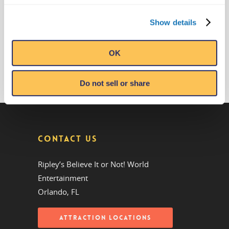
® Explora la ciencia real oculta tras lo
Show details
increíble.
LEARN MORE
OK
Do not sell or share
CONTACT US
Ripley’s Believe It or Not! World
Entertainment
Orlando, FL
ATTRACTION LOCATIONS