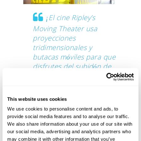
¡El cine Ripley’s
Moving Theater usa
proyecciones
tridimensionales y
butacas móviles para que
disfrutes del subidón de
tu vida!
Los simuladores de realidad virtual en 5D
This website uses cookies
con los que te subes a la película y notas
We use cookies to personalise content and ads, to
todos los movimientos, se hunden y giran:
provide social media features and to analyse our traffic.
el último grito en simuladores de
We also share information about your use of our site with
movimiento. Las butacas se mueven en 8
our social media, advertising and analytics partners who
direcciones.
¡Salas grandes y espaciosas!
may combine it with other information that you’ve