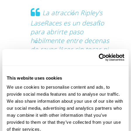
La atracción Ripley’s
LaseRaces es un desafío
para abrirte paso
hábilmente entre decenas
de rayos láser sin tocar ni
uno.
En cuanto cruzas
el último rayo láser,
This website uses cookies
tienes que pulsar el botón de tiempo para
We use cookies to personalise content and ads, to
finalizar el desafío y calcular tu
provide social media features and to analyse our traffic.
tiempo/resultado.
We also share information about your use of our site with
our social media, advertising and analytics partners who
may combine it with other information that you’ve
provided to them or that they’ve collected from your use
of their services.