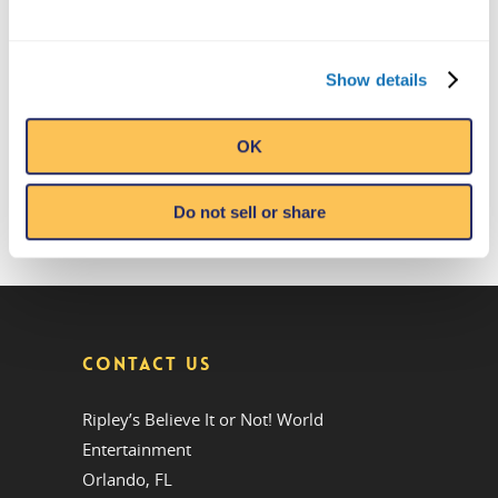
Show details
OK
Do not sell or share
CONTACT US
Ripley’s Believe It or Not! World
Entertainment
Orlando, FL