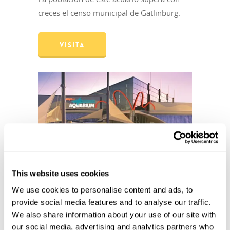
creces el censo municipal de Gatlinburg.
VISITA
This website uses cookies
RIPLEY’S AQUARIUM
We use cookies to personalise content and ads, to
provide social media features and to analyse our traffic.
MYRTLE BEACH, SC
We also share information about your use of our site with
our social media, advertising and analytics partners who
El acuario Ripley’s Aquarium de Myrtle