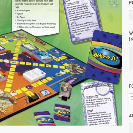
P
W
I
F
A