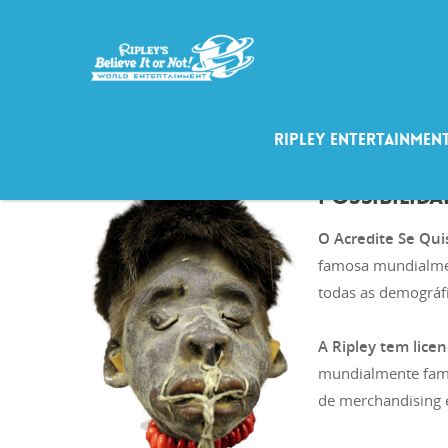
Ripley Entertainmen
POSSIBILIDA
O Acredite Se Quis
famosa mundialmen
todas as demográfi
A Ripley tem lice
mundialmente famo
de merchandising 