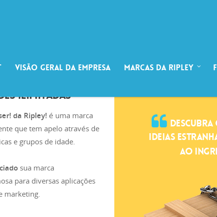
t
Visão Geral da Empresa
Marcas da Ripley
DES ILIMITADAS
er! da Ripley!
é uma marca
DESCUBRA 
te que tem apelo através de
IDEIAS ESTRANH
cas e grupos de idade.
AO INGR
nciado
sua marca
sa para diversas aplicações
e marketing.