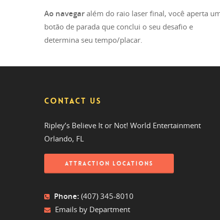
Ao navegar
além do raio laser final, você aperta u
botão de parada que conclui o seu desafio e
determina seu tempo/placar.
CONTACT US
Ripley’s Believe It or Not! World Entertainment
Orlando, FL
ATTRACTION LOCATIONS
Phone:
(407) 345-8010
Emails by Department