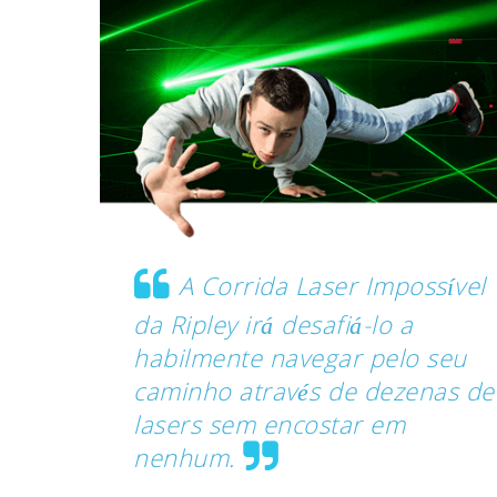
A Corrida Laser Impossível
da Ripley irá desafiá-lo a
habilmente navegar pelo seu
caminho através de dezenas de
lasers sem encostar em
nenhum.