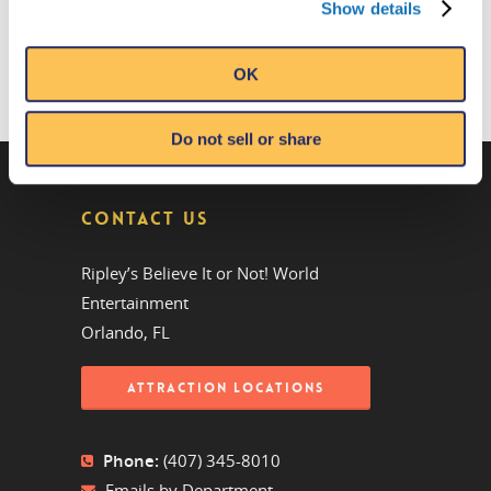
Show details
OK
Do not sell or share
CONTACT US
Ripley’s Believe It or Not! World
Entertainment
Orlando, FL
ATTRACTION LOCATIONS
Phone:
(407) 345-8010
Emails by Department